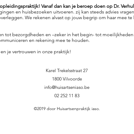
s opleidingspraktijk! Vanaf dan kan je beroep doen op Dr. Verhu
egingen en huisbezoeken uitvoeren. zij kan steeds advies vrage
overleggen. We rekenen alvast op jouw begrip om haar mee te he
n tot bezorgdheden en –zeker in het begin- tot moeilijkhede
communiceren en rekening mee te houden.
en je vertrouwen in onze praktijk!
Karel Trekelsstraat 27
1800 Vilvoorde
info@huisartseniaso.be
02 252 11 83
©2019 door Huisartsenpraktijk iaso.