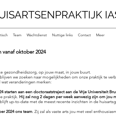
UISARTSENPRAKTIJK I
tisch
Team
Wachtdienst
Nuttige links
Contact
Meer
 vanaf oktober 2024
rke gezondheidszorg, op jouw maat, in jouw buurt.
 blijven we zoeken naar mogelijkheden om onze praktijk te ver
el wat veranderingen merken:
4 starten aan een doctoraatstraject aan de Vrije Universiteit Bru
 praktijk.
Hij zal nog 2 dagen per week aanwezig zijn om jou m
blijft up-to-date met de meest recente inzichten in de huisart
ber 2024 ons team
. Zij zal als vaste arts jou met veel enthousi